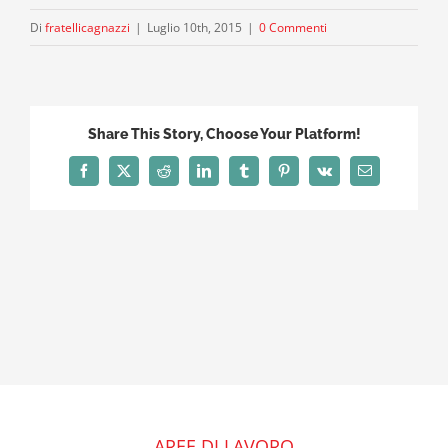
Di
fratellicagnazzi
|
Luglio 10th, 2015
|
0 Commenti
Share This Story, Choose Your Platform!
Facebook
X
Reddit
LinkedIn
Tumblr
Pinterest
Vk
Email
AREE DI LAVORO