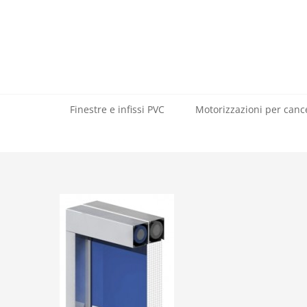
Salta
al
contenuto
Finestre e infissi PVC
Motorizzazioni per cance