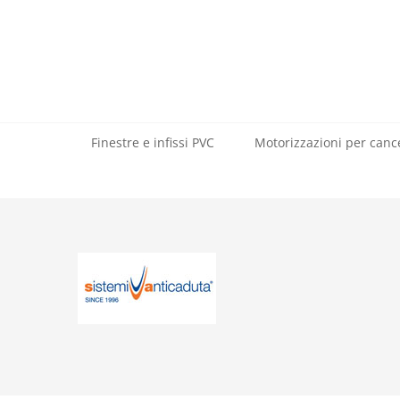
Salta
al
contenuto
Finestre e infissi PVC
Motorizzazioni per cance