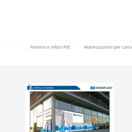
Salta
al
contenuto
Finestre e infissi PVC
Motorizzazioni per cance