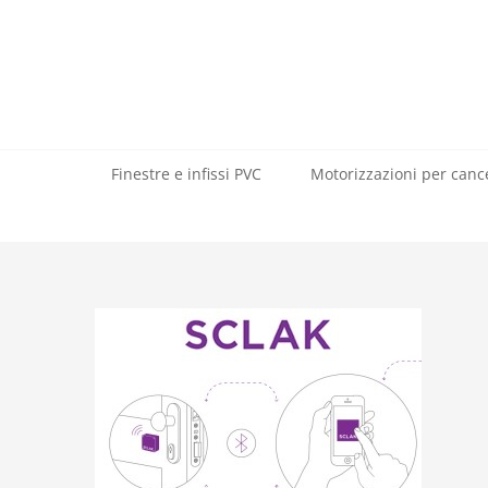
Salta
al
contenuto
Finestre e infissi PVC
Motorizzazioni per cance