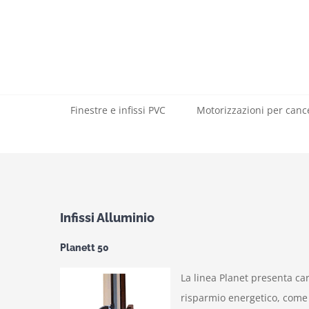
Salta
al
contenuto
Finestre e infissi PVC
Motorizzazioni per cance
Infissi Alluminio
Planett 50
La linea Planet presenta car
risparmio energetico, come d