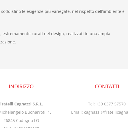
e soddisfino le esigenze più variegate, nel rispetto dell’ambiente e
tà, estremamente curati nel design, realizzati in una ampia
zzazione.
INDIRIZZO
CONTATTI
Fratelli Cagnazzi S.R.L.
Tel: +39 0377 57570
Michelangelo Buonarroti, 1,
Email: cagnazzi@fratellicagn
26845 Codogno LO